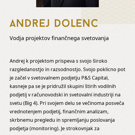
Andrej Dolenc
Vodja projektov finančnega svetovanja
Andrej k projektom prispeva s svojo široko
razgledanostjo in razsodnostjo. Svojo poklicno pot
je začel v svetovalnem podjetju P&S Capital,
kasneje pa se je pridružil skupini štirih vodilnih
podjetij v računovodski in svetovalni industriji na
svetu (Big 4). Pri svojem delu se večinoma posveča
vrednotenjem podjetij, finančnim analizam,
skrbnemu pregledu in spremljanju poslovanja
podjetja (monitoring). Je strokovnjak za