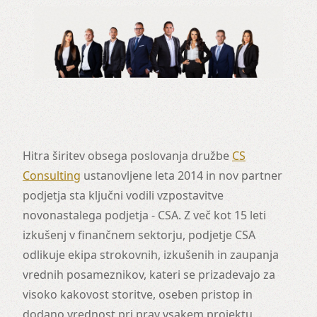
Hitra širitev obsega poslovanja družbe
CS
Consulting
ustanovljene leta 2014 in nov partner
podjetja sta ključni vodili vzpostavitve
novonastalega podjetja - CSA. Z več kot 15 leti
izkušenj v finančnem sektorju, podjetje CSA
odlikuje ekipa strokovnih, izkušenih in zaupanja
vrednih posameznikov, kateri se prizadevajo za
visoko kakovost storitve, oseben pristop in
dodano vrednost pri prav vsakem projektu.