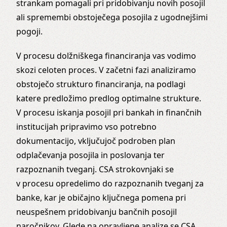
strankam pomagali pri pridobivanju novih posojil
ali spremembi obstoječega posojila z ugodnejšimi
pogoji.
V procesu dolžniškega financiranja vas vodimo
skozi celoten proces. V začetni fazi analiziramo
obstoječo strukturo financiranja, na podlagi
katere predložimo predlog optimalne strukture.
V procesu iskanja posojil pri bankah in finančnih
institucijah pripravimo vso potrebno
dokumentacijo, vključujoč podroben plan
odplačevanja posojila in poslovanja ter
razpoznanih tveganj. CSA strokovnjaki se
v procesu opredelimo do razpoznanih tveganj za
banke, kar je običajno ključnega pomena pri
neuspešnem pridobivanju bančnih posojil
naročnikov. Glede na opravljene analize se CSA