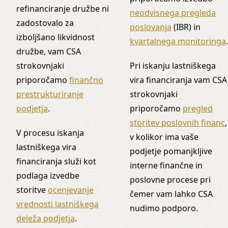
refinanciranje družbe ni
neodvisnega pregleda
zadostovalo za
poslovanja
(IBR) in
izboljšano likvidnost
kvartalnega monitoringa
.
družbe, vam CSA
strokovnjaki
Pri iskanju lastniškega
priporočamo
finančno
vira financiranja vam CSA
prestrukturiranje
strokovnjaki
podjetja
.
priporočamo
pregled
storitev poslovnih financ
,
V procesu iskanja
v kolikor ima vaše
lastniškega vira
podjetje pomanjkljive
financiranja služi kot
interne finančne in
podlaga izvedbe
poslovne procese pri
storitve
ocenjevanje
čemer vam lahko CSA
vrednosti lastniškega
nudimo podporo.
deleža podjetja
.