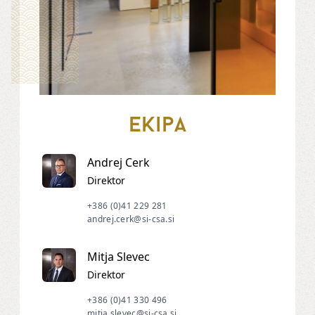
Ekipa
Andrej Cerk
Direktor
+386 (0)41 229 281
andrej.cerk@si-csa.si
Mitja Slevec
Direktor
+386 (0)41 330 496
mitja.slevec@si-csa.si