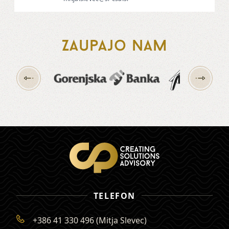
Zaupajo nam
TELEFON
+386 41 330 496 (Mitja Slevec)