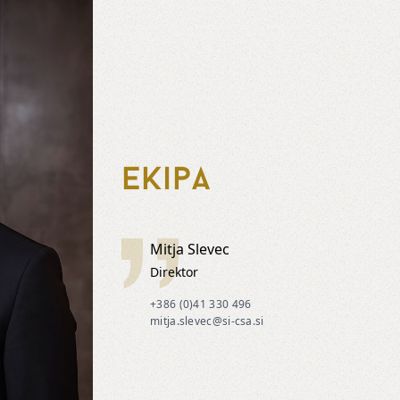
Ekipa
Mitja Slevec
Direktor
+386 (0)41 330 496
mitja.slevec@si-csa.si