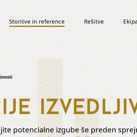
Storitve in reference
Rešitve
Ekip
jivosti
ije izvedlji
ite potencialne izgube še preden spre