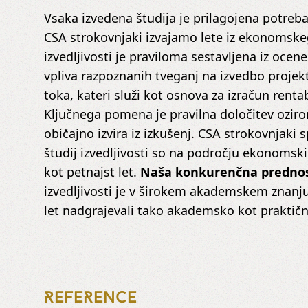
Vsaka izvedena študija je prilagojena potreb
CSA strokovnjaki izvajamo lete iz ekonomskeg
izvedljivosti je praviloma sestavljena iz ocen
vpliva razpoznanih tveganj na izvedbo projek
toka, kateri služi kot osnova za izračun renta
Ključnega pomena je pravilna določitev ozir
običajno izvira iz izkušenj. CSA strokovnjaki 
študij izvedljivosti so na področju ekonomskih
kot petnajst let.
Naša konkurenčna predno
izvedljivosti je v širokem akademskem znan
let nadgrajevali tako akademsko kot praktič
REFERENCE