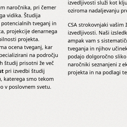
izvedljivosti služi kot 
am naročnika, pri čemer
oziroma nadaljevanju pr
a vidika. Študija
e potencialnih tveganj in
CSA strokovnjaki vašim 
ta, projekcije denarnega
izvedljivosti. Naši izsled
bilnosti projekta.
ampak vam s sistematič
oma ocena tveganj, kar
tveganja in njihov učine
specializirani na področju
podajo dolgoročno sliko 
 študij prisotni že več
naročniki seznanjeni z e
st
pri izvedbi študij
projekta in na podlagi t
ju, katerega smo tekom
no v poslovnem svetu.