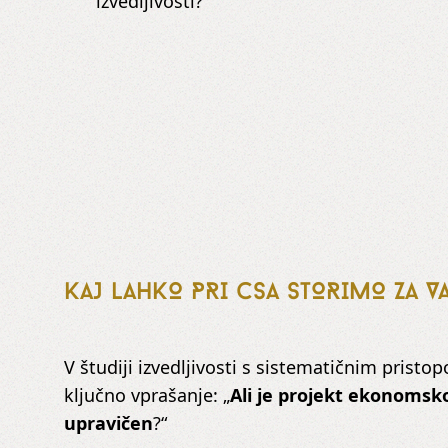
izvedljivosti?
KAJ LAHKO PRI CSA STORIMO ZA V
V študiji izvedljivosti s sistematičnim pris
ključno vprašanje: „
Ali je projekt ekonomsko 
upravičen
?“