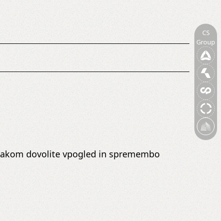
CS
Group
vnjakom dovolite vpogled in spremembo